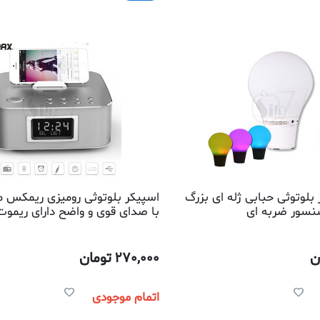
بلوتوثی حبابی ژله ای بزرگ
نسور ضربه ای
با صدای قوی و واضح دارای ریموت
رادیو، ساعت زنگدار و صفحه نمایش
ن
270,000
تومان
اتمام موجودی