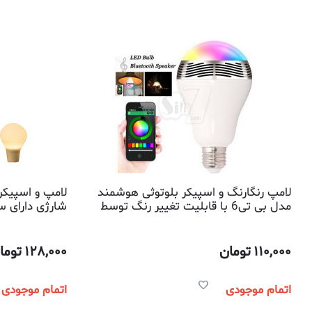
لامپ رنگارنگ و اسپیکر بلوتوثی هوشمند
لامپ و اسپیکر 
مدل بی تی6 با قابلیت تغییر رنگ توسط
شارژی دارای س
اپلیکیشن موبایلی
110,000
تومان
128,000
توما
اتمام موجودی
اتمام موجودی