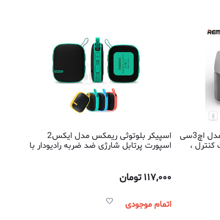
اسپیکر بلوتوثی رومیزی ریمکس مدل اچ3سی
اسپیکر بلوتوثی ریمکس مدل ایکس2
 کنترل ،
اسپورت پرتابل شارژی ضد ضربه رادیودار با
قابلیت پاسخگویی به موبایل کیفیت صدای
عالی
117,000
تومان
اتمام موجودی