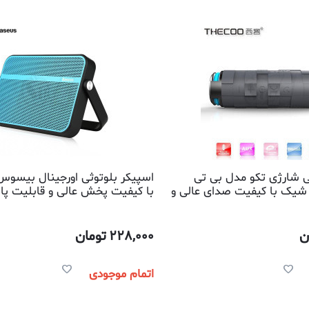
ی شارژی تکو مدل بی تی
اسپیکر بلوتوثی اورجینال بیسوس
سیار شیک با کیفیت صدای عالی و
با کیفیت پخش عالی و قابلیت پا
یی به موبایل
موبایل
ن
228,000
تومان
اتمام موجودی