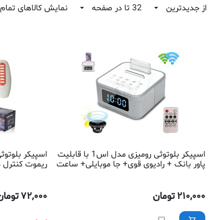
از جدیدترین
32 تا در صفحه
نمایش کالاهای تمام
اسپیکر بلوتوثی رومیزی مدل اس1 با قابلیت
اسپیکر بلوتوث
پاور بانک + رادیوی قوی+ جا موبایلی+ ساعت
ریموت کنترل د
بزرگ با 2 زمان زنگدار
210,000
تومان
72,000
تومان