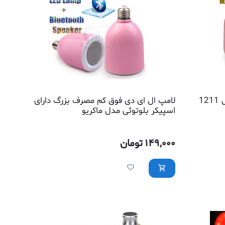
رادیو چوبی فلش خور مارشال مدل 1211
لامپ ال ای دی فوق کم مصرف بزرگ دارای
اسپیکر بلوتوثی مدل ماکریو
149,000
تومان