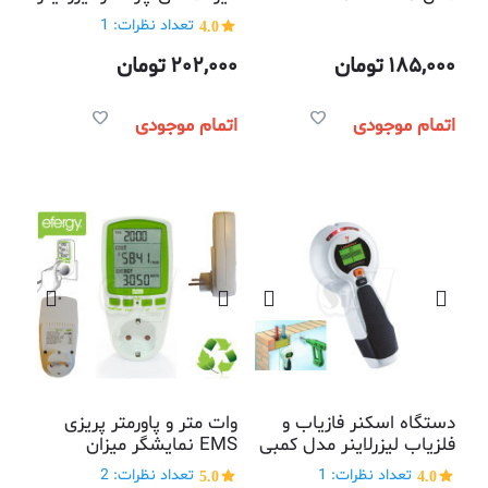
آلمان مدل 008آ با قابلیت
4.0
تعداد نظرات: 1
تنظیم حساسیت
185,000
تومان
202,000
تومان
اتمام موجودی
اتمام موجودی
دستگاه اسکنر فازیاب و
وات متر و پاورمتر پریزی
فلزیاب لیزرلاینر مدل کمبی
EMS نمایشگر میزان
فایندرپلاس 955
مصرف برق
4.0
تعداد نظرات: 1
5.0
تعداد نظرات: 2