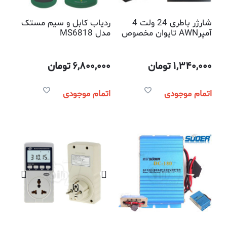
شارژر باطری 24 ولت 4
ردیاب کابل و سیم مستک
آمپرAWN تایوان مخصوص
مدل MS6818
ویلچر و دوچرخه برقی
1,340,000
تومان
6,800,000
تومان
اتمام موجودی
اتمام موجودی