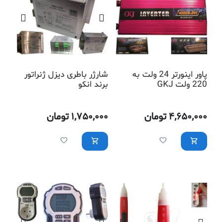
پاور اینورتر 24 ولت به
شارژر باطری دیزل ژنراتور
220 ولت GKJ
برند انکو
4,650,000
تومان
1,750,000
تومان