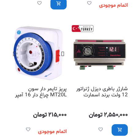
اتمام موجودی
شارژر باطری دیزل ژنراتور
پریز تایمر دار سون
12 ولت برند اسمارت
MT20L چراغ دار 16 آمپر
استار ترکیه
2,550,000
تومان
215,000
تومان
اتمام موجودی