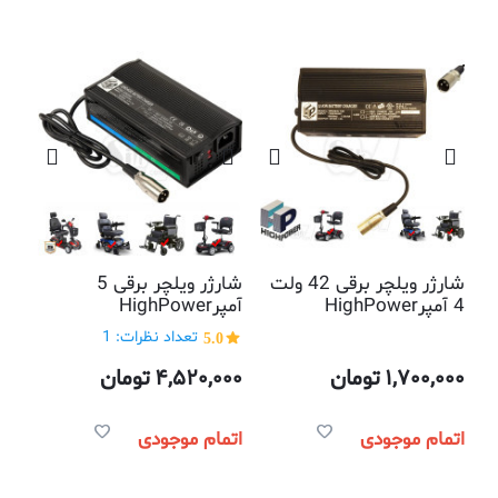
شارژر ویلچر برقی 42 ولت
شارژر ویلچر برقی 5
4 آمپرHighPower
آمپرHighPower
5.0
تعداد نظرات: 1
1,700,000
تومان
4,520,000
تومان
اتمام موجودی
اتمام موجودی