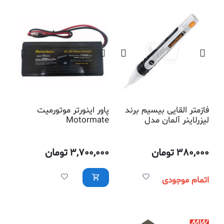
فازمتر القایی بیسیم برند
پاور اینورتر موتورمیت
لیزرلاینر آلمان مدل
Motormate
083.010A
380,000
تومان
3,700,000
تومان
اتمام موجودی