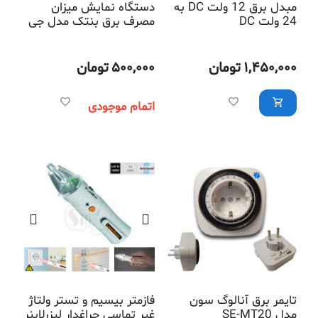
مبدل برق 12 ولت DC به
دستگاه نمایش میزان
24 ولت DC
مصرف برق بنتک مدل جی
ام86
1,450,000
تومان
500,000
تومان
اتمام موجودی
تایمر برق آنالوگ سون
فازمتر بیسیم و تستر ولتاژ
مدل SE-MT20
غیر تماسی چراغدار لیزرلاینر