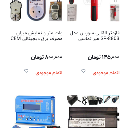
فازمتر القایی سوپس مدل
وات متر و نمایش میزان
SP-8803 غیر تماسی
مصرف برق دیجیتالی CEM
مدل DT-25
145,000
تومان
800,000
تومان
اتمام موجودی
اتمام موجودی