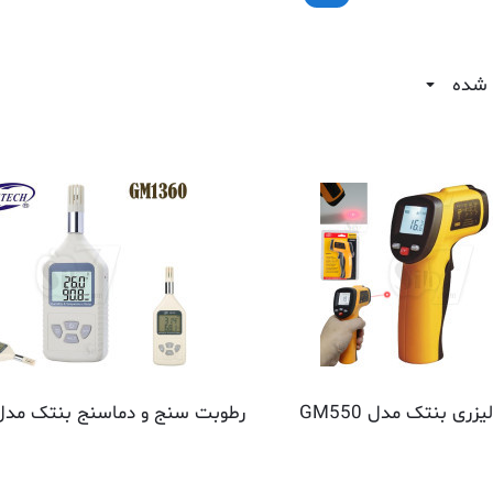
 شده
زری بنتک مدل GM550
رطوبت سنج و دماسنج بنتک مدل M1360