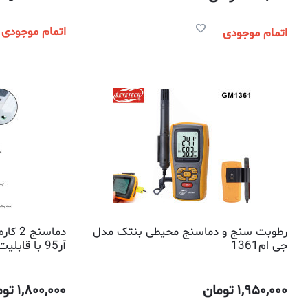
اتمام موجودی
اتمام موجودی
رطوبت سنج و دماسنج محیطی بنتک مدل
دماسن
جی ام1361
تماسی و غیر ت
1,950,000
تومان
1,800,000
توم