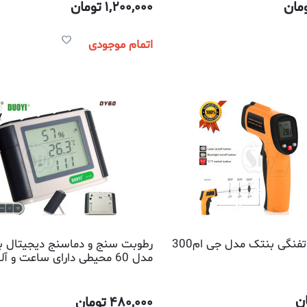
مان
1,200,000
تومان
اتمام موجودی
تفنگی بنتک مدل جی ام300
رطوبت سنج و دماسنج دیجیتال بر
مدل 60 محیطی دارای ساعت و آلارم
ن
480,000
تومان