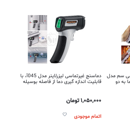
اسی سم مدل
دماسنج غیرتماسی لیزرلاینر مدل 045آ، با
دما به دو
قابلیت اندازه گیری دما از فاصله بوسیله
امواج مادون قرمز
1,050,000
تومان
اتمام موجودی