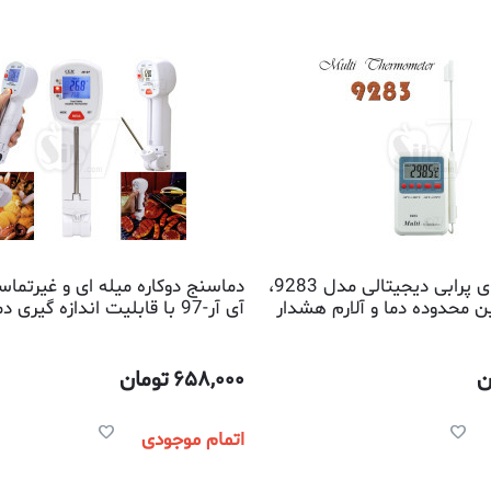
دماسنج میله ای پرابی دیجیتالی مدل 9283،
دماسنج دوکاره میله ای و غیرتم
ن محدوده دما و آلارم هشدار
آی آر-97 با قابلیت اندازه گیری 
حالت تماسی و مادون قرمز
ن
658,000
تومان
اتمام موجودی