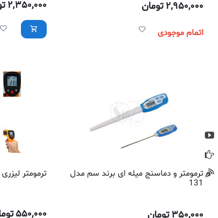
2,350,000
تو
2,950,000
تومان
اتمام موجودی
ترمومتر و دماسنج میله ای برند سم مدل
ترمومتر لیزری 
131
550,000
توما
350,000
تومان