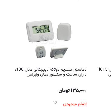
دستگاه رطوبت سنج لیزرلاینر مدل 015آ
دماسنج بیسیم دوتکه دیجیتالی مدل 100،
ی
دارای ساعت و سنسور دمای وایرلس
135,000
تومان
اتمام موجودی