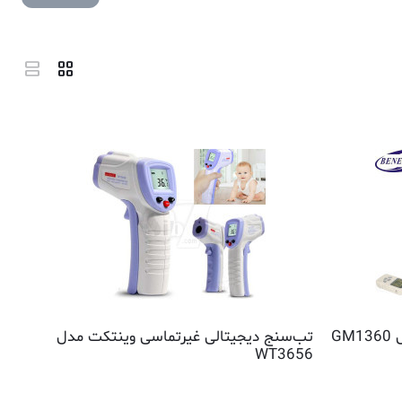
G
تب‌سنج دیجیتالی غیرتماسی وینتکت مدل
WT3656