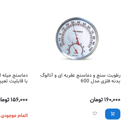
رطوبت سنج و دماسنج عقربه ای و آنالوگ
بدنه فلزی مدل 600
با قابلیت تعیی
160,000
تومان
156,000
توما
اتمام موجودی