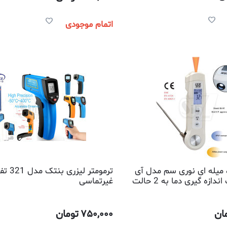
اتمام موجودی
ج 2 کاره میله ای نوری سم مدل آی
ترمومتر لیزری
آر95 با قابلیت اندازه گیری دما به 2 حالت
غیرتماسی
ماسی نوری
ان
750,000
تومان