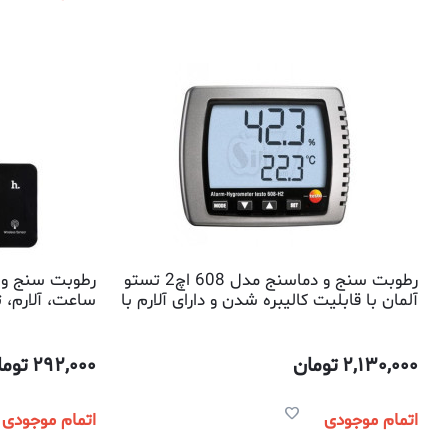
رطوبت سنج و دماسنج مدل 608 اچ2 تستو
رطوبت سنج و د
آلمان با قابلیت کالیبره شدن و دارای آلارم با
ساعت، آلارم، 
قابلیت تعیین محدوده
وضعیت آب و ه
2,130,000
تومان
292,000
توما
اتمام موجودی
اتمام موجودی