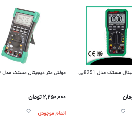
ال مستک مدل 8251بی
مولتی متر دیجیتال مستک مدل 8340آ
مان
2,250,000
تومان
اتمام موجودی