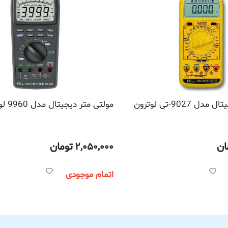
 9027-تی لوترون
مولتی متر دیجیتال مدل 9960 لوترون
ان
2,050,000
تومان
اتمام موجودی