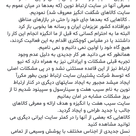
معرفی آنها در سایت ارتباط نوین (که بعدها در میان عموم به
سایت کالاهای شگفت انگیز معروف شد) نمودیم.
. کالاهایی که بعدها جای خود را حتی در بازارهای مناطق
دورافتاده کشور عزیزمان ایران و رسانه ها بخوبی باز کرد
البته ما به احترام کسانی که قبل از ما انگیزه انجام این کار را
داشتند یا در مقیاس کوچکتری اقدام به این فعالیت کردند،
هیچ گاه خود را اولین نمی دانیم و نمی نامیم.
همانطور که می دانید هر کار جدیدی به دلیل عدم وجود
تجربه قبلی مشکلات و ایراداتی نیز به همراه دارد که نیو
ارتباط نیز از این قاعده مستثنی نشد و در پی مشکلات اصلی
که توسط شرکت پشتیبان سایت ارتباط نوین بطور مکررآ
ایجاد میشد مجبور به ایجاد سایتهای دیگری در کنار ارتباط
نوین به نام سیب هفت و سینارسول و سپینود شدیم تا از
بروز مشکلات مشابه در امان بمانیم
سایت سیب هفت با انگیزه و هدف ارائه و معرفی کالاهای
جالب یا جدید طراحی و ایجاد گردید.
کالاهایی که بعضی از آنها را در کمتر سایت ایرانی دیگری می
توانید مشاهده کنید
نسل جدیدی از اجناس مختلف با پوشش وسیعی از تمامی