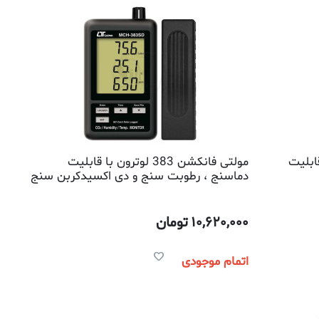
رون با قابلیت
مولتی فانکشن 383 لوترون با قابلیت
دماسنج ، رطوبت سنج و دی اکسیدکربن سنج
و پذیرش کارت حافظه
10,620,000
تومان
اتمام موجودی