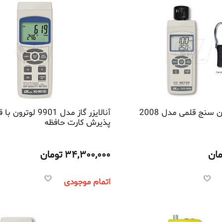
مونوکسید کربن سنج قلمی مدل 2008
آنالایزر گاز مدل 9901 لوت
پذیرش کارت حافظه
مان
34,300,000
تومان
اتمام موجودی