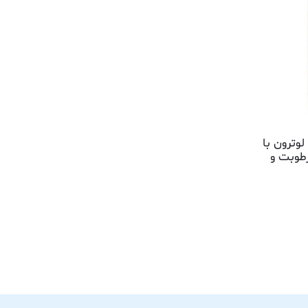
دی اکسید کربن سنج مدل 2018 لوترون با
رطوبت و