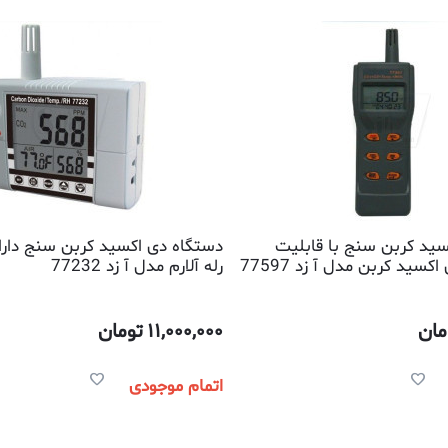
ید کربن سنج با قابلیت
دستگاه دی اکسید کربن سنج دارا
کسید کربن مدل آ زد 77597
رله آلارم مدل آ زد 77232
مان
11,000,000
تومان
اتمام موجودی