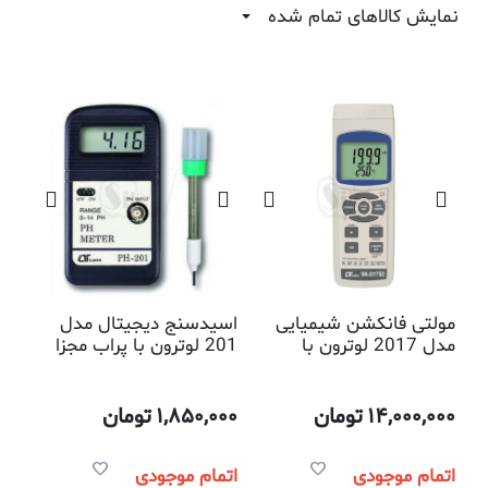
نمایش کالاهای تمام شده
مولتی فانکشن شیمیایی
اسیدسنج دیجیتال مدل
مدل 2017 لوترون با
201 لوترون با پراب مجزا
قابلیت اسیدسنج، نمک
سنج، دماسنج، اکسیژن متر
و کنداکتیویتی متر با
14,000,000
تومان
1,850,000
تومان
پذیرش کارت حافظه
اتمام موجودی
اتمام موجودی