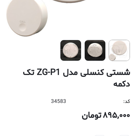
شستی کنسلی مدل ZG-P1 تک
دکمه
کد:
34583
895,000
تومان