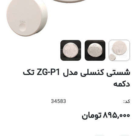
شستی کنسلی مدل ZG-P1 تک
دکمه
کد:
34583
895,000
تومان