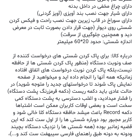
دارای چراغ مخفی در داخل بدنه
دارای شیار جهت نصب بند آویزی (آویز گردنی)
دارای سوراخ در قاب زیرین جهت نصب راحت و فیکس کردن
شستی روی دیوار (جهت قرار دادن بصورت ثابت در معرض
دید و همچنین جلوگیری از سرقت)
اندازه شستی: حدود 20*60 میلیمتر
درباره کالا: برای پاک کردن شستی های درخواست کننده از
صف ونوبت دستگاه (منظور پاک کردن شستی ها از حافظه
نیست،بلکه پاک کردن نوبت درخواست های اتفاق افتاده
زمانیکه همه آنها را انجام داده اید و میخواهید از صفحه
نمایش پاک شوند تا درخواستهای جدید را متوجه شوید) در
حالت عادی باید دکمه ریست (دکمه قرمزرنگ پشت دستگاه)
را فشار میدادید، و اغلب دسترسی به پشت دستگاه کمی
سخت است و بعضی اوقات کاربران ممکن است اشتباها
دکمه Record باعث میشد حافظه دستگاه کلا خالی شود و
کاربر مجبور بود دوباره شستی ها را از اول ست کند که این
قضیه زمانبر بوده (همه شستی ها را نزدیک دستگاه بچیند
ودونه به دونه طبق راهنمای فارسی سیبهفت ست کند و...)،