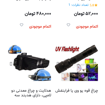
سولار
سنسور صدا
5.0
تعداد نظرات: 1
52,000
تومان
480,000
تومان
اتمام موجودی
اتمام موجودی
چراغ قوه یو وی یا فرابنفش
هدلايت و چراغ معدنی دو
لامپی، دارای هدبند سه
طرفه و2 رنگ نور زرد و
سفید