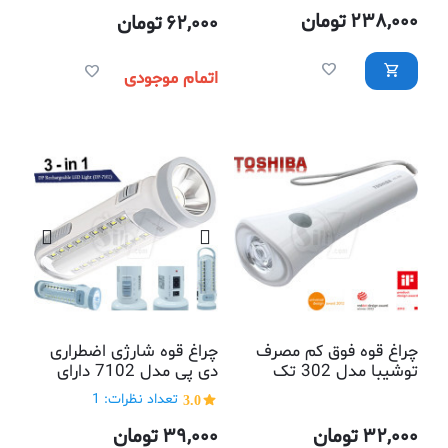
238,000
تومان
62,000
تومان
اتمام موجودی
چراغ قوه فوق کم مصرف
چراغ قوه شارژی اضطراری
توشیبا مدل 302 تک
دی پی مدل 7102 دارای
لامپی ال ای دی
دسته آویزی و 3 حالت نور
3.0
تعداد نظرات: 1
قابل انتخاب
32,000
تومان
39,000
تومان