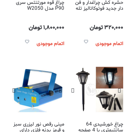
حشره کش چراغدار و فن
چراغ‌ قوه مورتنتس سری
دار جدید فوتوکاتالیز تله
P90 مدل W2050
حشرات
320,000
تومان
1,800,000
تومان
اتمام موجودی
اتمام موجودی
چراغ خورشیدی 64
مینی رقص نور لیزری سبز
سانتیمتری با 4 صفحه
و قرمز بدنه فلزی دارای