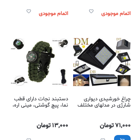
اتمام موجودی
اتمام موجودی
چراغ خورشیدی دیواری
دستبند نجات دارای قطب
شارژی در مدلهای مختلف
نما، پیچ گوشتی، مینی اره،
سوت و ریسمان بافته شده
برای مواقع اضطراری
71,000
تومان
13,000
تومان