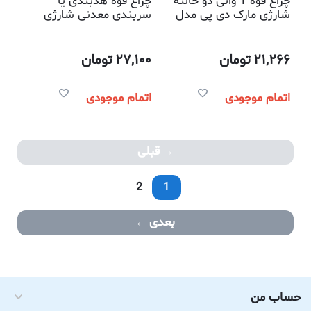
چراغ قوه 1 واتی دو حالته
چراغ قوه هدبندی یا
شارژی مارک دی پی مدل
سربندی معدنی شارژی
770
ضدآب 1 واتی مارک دی پی
مدل 759
21,266
تومان
27,100
تومان
اتمام موجودی
اتمام موجودی
قبلی
2
1
بعدی
حساب من