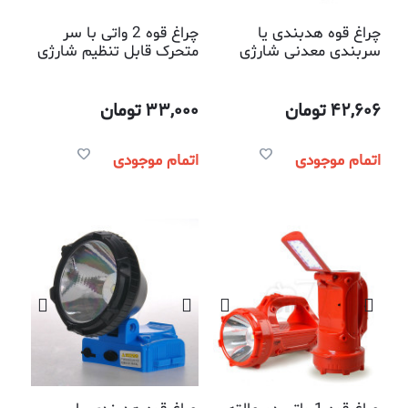
چراغ قوه هدبندی یا
چراغ قوه 2 واتی با سر
سربندی معدنی شارژی
متحرک قابل تنظیم شارژی
ضدآب 3 واتی مارک دی پی
مارک دی پی مدل 755
مدل 760
42,606
تومان
33,000
تومان
اتمام موجودی
اتمام موجودی