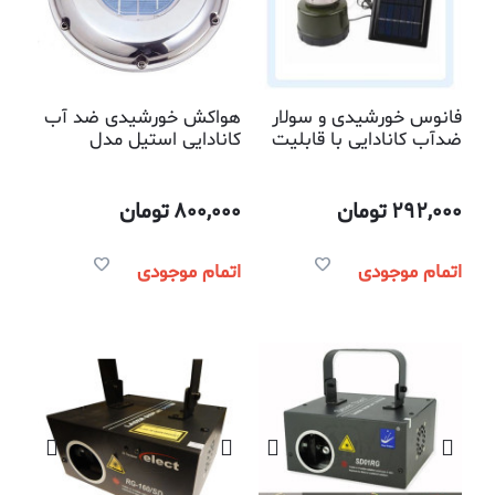
فانوس خورشیدی و سولار
هواکش خورشیدی ضد آب
ضدآب کانادایی با قابلیت
کانادایی استیل مدل
شارژ از نور خورشید و پریز
GSF212S
برق و فندکی ماشین
292,000
تومان
800,000
تومان
اتمام موجودی
اتمام موجودی