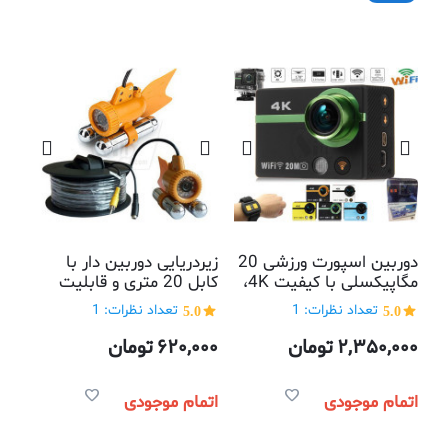
دوربین اسپورت ورزشی 20
زیردریایی دوربین دار با
مگاپیکسلی با کیفیت 4K،
کابل 20 متری و قابلیت
تا 240 فریم در ثانیه، قاب
دید در شب
5.0
تعداد نظرات: 1
5.0
تعداد نظرات: 1
ضدآب تا عمق50 متر،
ریموت کنترل، وای فای
2,350,000
تومان
620,000
تومان
اتمام موجودی
اتمام موجودی