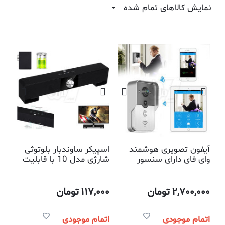
نمایش کالاهای تمام شده
آیفون تصویری هوشمند
اسپیکر ساوندبار بلوتوثی
وای فای دارای سنسور
شارژی مدل 10 با قابلیت
حرکتی و دید در شب
پخش موزیک از روی فلش
و حافظه میکرو
2,700,000
تومان
117,000
تومان
اتمام موجودی
اتمام موجودی