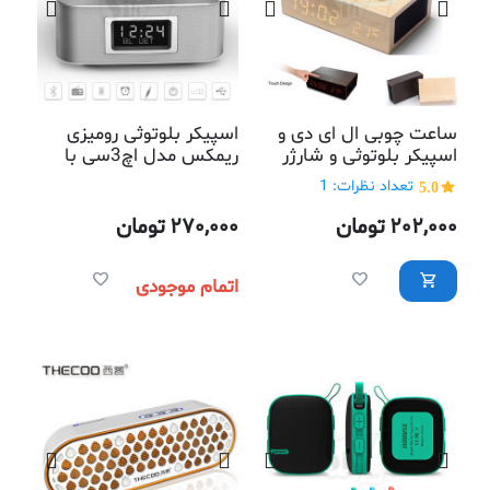
ساعت چوبی ال ای دی و
اسپیکر بلوتوثی رومیزی
اسپیکر بلوتوثی و شارژر
ریمکس مدل اچ3سی با
بیسیم مدل دبلیو2 دکمه
صدای قوی و واضح دارای
5.0
تعداد نظرات: 1
لمسی با قابلیت نمایش
ریموت کنترل ، رادیو،
دما و پاسخگویی موبایل
ساعت زنگدار و صفحه
202,000
تومان
270,000
تومان
نمایش
اتمام موجودی