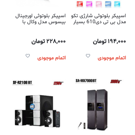
اسپیکر بلوتوثی شارژی تکو
اسپیکر بلوتوثی اورجینال
مدل بی تی دی610 بسیار
بیسوس مدل وکال با
شیک با کیفیت صدای
کیفیت پخش عالی و
عالی و قابلیت پاسخگویی
قابلیت پاسخ گویی به
به موبایل
موبایل
194,000
تومان
228,000
تومان
اتمام موجودی
اتمام موجودی