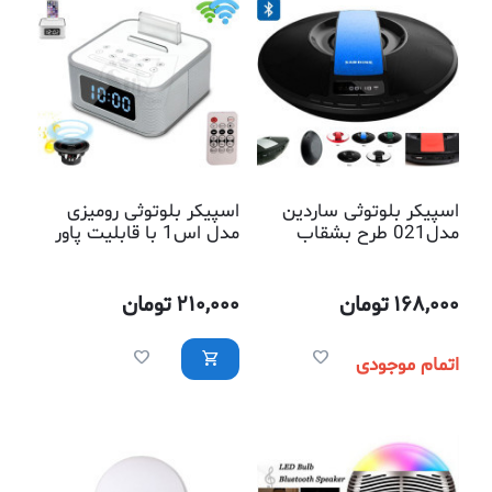
اسپیکر بلوتوثی ساردین
اسپیکر بلوتوثی رومیزی
مدل021 طرح بشقاب
مدل اس1 با قابلیت پاور
پرنده دارای رادیو و ساعت
بانک + رادیوی قوی+ جا
آلارم دار
موبایلی+ ساعت بزرگ با 2
زمان زنگدار
168,000
تومان
210,000
تومان
اتمام موجودی