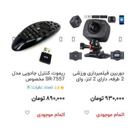
دوربین فیلمبرداری ورزشی
ریموت کنترل جادویی مدل
2 طرفه، دارای 2 لنز، وای
SR-7557 مخصوص
فای، با قابلیت اتصال به
سامسونگ
4.8
تعداد نظرات: 8
اپلیکیشن موبایل
930,000
تومان
890,000
تومان
اتمام موجودی
اتمام موجودی