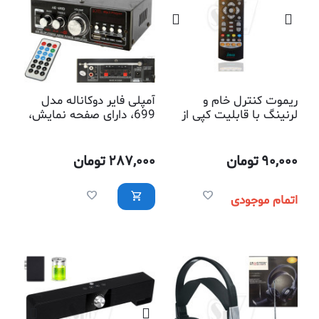
ریموت کنترل خام و
آمپلی فایر دوکاناله مدل
لرنینگ با قابلیت کپی از
699، دارای صفحه نمایش،
ریموت کنترلهای دیگر با
رادیو، ریموت کنترل، پخش
ظرفیت 4 ریموت
موسیقی از فلش مموری و
کارت حافظه، ورودی برق 12
90,000
تومان
287,000
تومان
و 220 ولت
اتمام موجودی