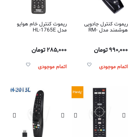
ریموت کنترل جادویی
ریموت کنترل خام هوایو
هوشمند مدل RM-
مدل HL-1765E
G3900V2 مناسب
تلویزیون اسمارت ال جی
990,000
تومان
285,000
تومان
اتمام موجودی
اتمام موجودی