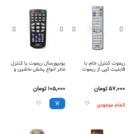
ریموت کنترل خام با
یونیورسال ریموت یا کنترل
قابلیت کپی از ریموت
مادر انواع پخش ماشین و
کنترلهای دیگر مدل 695
ویدیو پروژکتور مدل
820جی
57,000
تومان
105,000
تومان
اتمام موجودی