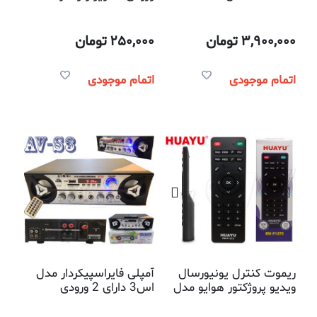
مصرفی 12 ولت
3,900,000
تومان
250,000
تومان
اتمام موجودی
اتمام موجودی
ریموت کنترل یونیورسال
آمپلی فایراسپیکردار مدل
ویدیو پروژکتور هوایو مدل
اس3 دارای 2 ورودی
RM-P1375
میکروفون و تنظیم اکو