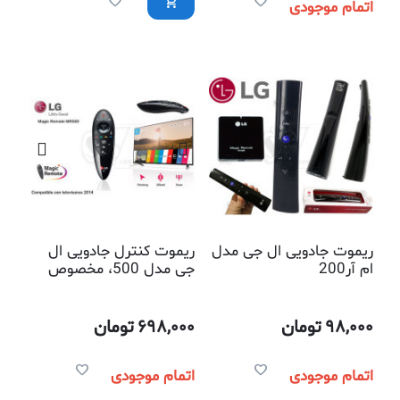
اتمام موجودی
ریموت جادویی ال جی مدل
ریموت کنترل جادویی ال
ام آر200
جی مدل 500، مخصوص
تلویزیونهای هوشمند
98,000
تومان
698,000
تومان
اتمام موجودی
اتمام موجودی