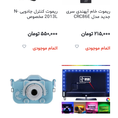
ریموت خام آیهندی سری
ریموت کنترل جادویی N-
جدید مدل CRC86E
2013L مخصوص
تلویزیونهای هوشمند ال
جی
215,000
تومان
550,000
تومان
اتمام موجودی
اتمام موجودی