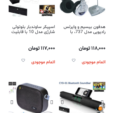
هدفون بیسیم و وایرلس
اسپیکر ساوندبار بلوتوثی
رادیویی مدل 737، با
شارژی مدل 10 با قابلیت
قابلیت اتصال به خروجی
پخش موزیک از روی فلش
صدا یا هدفون تلویزیون و
و حافظه میکرو
سایر دستگاههای صوتی و
118,000
تومان
117,000
تومان
تصویری
اتمام موجودی
اتمام موجودی