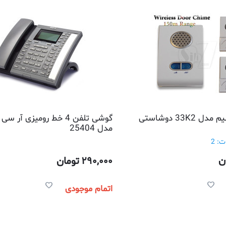
33K2 دوشاستی
گوشی تلفن 4 خط رومیزی آر
مدل 25404
: 2
ن
290,000
تومان
اتمام موجودی