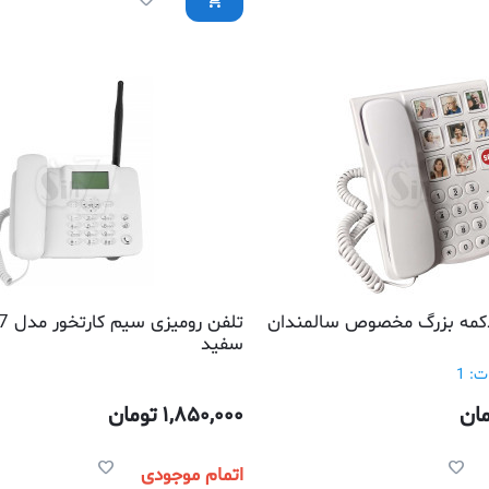
دکمه بزرگ مخصوص سالمندان
تلفن 
سفید
: 1
ان
1,850,000
تومان
اتمام موجودی