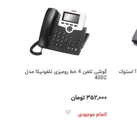
 سی آ استوک
گوشی تلفن 4 خط رومیزی تلفونیکا مدل
4002
352,000
تومان
اتمام موجودی