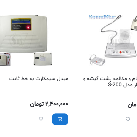
م و مکالمه پشت گیشه و
مبدل سیمکارت به خط ثابت
دل S-200
2,400,000
تومان
مان