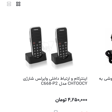
گوشی به
اینترکام و ارتباط داخلی وایرلس شارژی
CHTOOCY مدل C668-P2
4,250,000
تومان