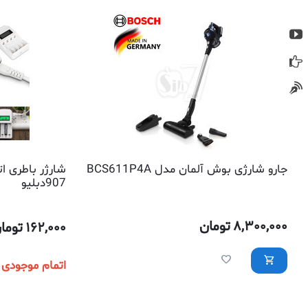
جارو شارژی بوش آلمان مدل BCS611P4A
شارژر باطری ا
907دبلیو
8,300,000
تومان
162,000
توما
اتمام موجودی