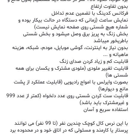
بدون تفاوت ارتفاع
فرکانس کدینگ با تضمین عدم تداخل
نمایش ساعت (زمانی که دستگاه در حالت بیکار بوده و
شماره هیچ شستی روی صفحه نمایش نیست)
بخش زنگ به پریز برق وصل میشود و بخش شستی
باطریخور میباشد
بدون نیاز به اینترنت، گوشی موبایل، مودم، شبکه، هزینه
ماهیانه و ...
قابلیت کم و زیاد کردن صدای زنگ
قابلیت تغییر ملودی (ملودی مشترک و یکسان برای همه
شستی ها)
بصورت وایرلس با امواج رادیویی (قابلیت عملکرد از پشت
مانع و دیوارها)
قابلیت ست کردن شستی روی عدد دلخواه (کمتر از عدد 999
و غیرمشترک باید باشد)
استفاده سریع و آسان
با این نرس کال کوچک چندین نفر (تا 99 نفر) می توانند
پرستار یا کارمند و مسئولی که در اتاق خود و در محدوده برد