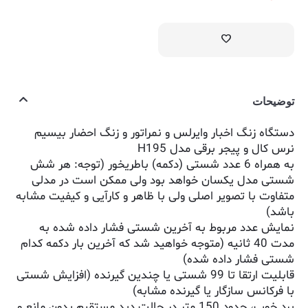
توضیحات
دستگاه زنگ اخبار وایرلس و نمراتور و زنگ احضار بیسیم
نرس کال و پیجر برقی مدل H195
به همراه 6 عدد شستی (دکمه) باطریخور (توجه: هر شش
شستی مدل یکسان خواهد بود ولی ممکن است در مدلی
متفاوت با تصویر اصلی ولی با ظاهر و کارآیی و کیفیت مشابه
باشد)
نمایش عدد مربوط به آخرین شستی فشار داده شده به
مدت 40 ثانیه (متوجه خواهید شد که آخرین بار دکمه کدام
شستی فشار داده شده)
قابلیت ارتقا تا 99 شستی یا چندین گیرنده (افزایش شستی
با فرکانس سازگار یا گیرنده مشابه)
برد خوب، حدود 150 متر در حالت دید مستقیم بدون مانع و