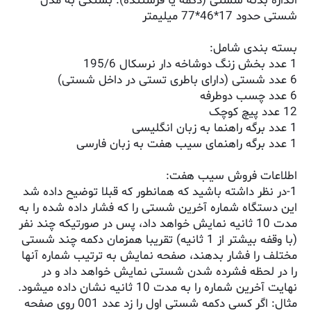
اندازه بدنه شستی (دکمه یا فرستنده): بستگی به مدل
شستی حدود 17*46*77 میلیمتر
بسته بندی شامل:
1 عدد بخش زنگ دوشاخه دار نرسکال 195/6
6 عدد شستی (دارای باطری تستی در داخل شستی)
6 عدد چسب دوطرفه
12 عدد پیچ کوچک
1 عدد برگه راهنما به زبان انگلیسی
1 عدد برگه راهنمای سیب هفت به زبان فارسی
اطلاعات فروش سیب هفت:
1-در نظر داشته باشید که همانطور که قبلا توضیح داده شد
این دستگاه شماره آخرین شستی را که فشار داده شده را به
مدت 10 ثانیه نمایش خواهد داد، پس در صورتیکه چند نفر
(با وقفه بیشتر از 1 ثانیه) تقریبا همزمان دکمه چند شستی
مختلف را فشار بدهند، صفحه نمایش به ترتیب شماره آنها
را در لحظه فشرده شدن شستی نمایش خواهد داد و در
نهایت آخرین شماره را به مدت 10 ثانیه نشان داده میشود.
مثال: اگر کسی دکمه شستی اول را زد عدد 001 روی صفحه