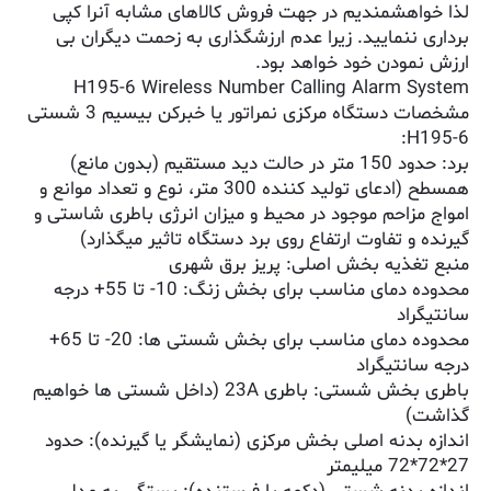
لذا خواهشمندیم در جهت فروش کالاهای مشابه آنرا کپی
برداری ننمایید. زیرا عدم ارزشگذاری به زحمت دیگران بی
ارزش نمودن خود خواهد بود.
H195-6 Wireless Number Calling Alarm System
مشخصات دستگاه مرکزی نمراتور یا خبرکن بیسیم 3 شستی
H195-6:
برد: حدود 150 متر در حالت دید مستقیم (بدون مانع)
همسطح (ادعای تولید کننده 300 متر، نوع و تعداد موانع و
امواج مزاحم موجود در محیط و میزان انرژی باطری شاستی و
گیرنده و تفاوت ارتفاع روی برد دستگاه تاثیر میگذارد)
منبع تغذیه بخش اصلی: پریز برق شهری
محدوده دمای مناسب برای بخش زنگ: 10- تا 55+ درجه
سانتیگراد
محدوده دمای مناسب برای بخش شستی ها: 20- تا 65+
درجه سانتیگراد
باطری بخش شستی: باطری 23A (داخل شستی ها خواهیم
گذاشت)
اندازه بدنه اصلی بخش مرکزی (نمایشگر یا گیرنده): حدود
27*72*72 میلیمتر