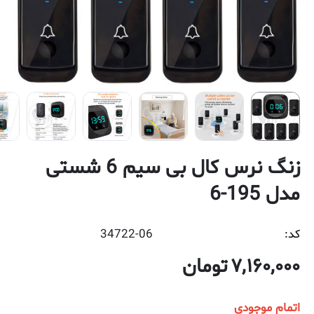
زنگ نرس کال بی سیم 6 شستی
مدل 195-6
کد:
34722-06
7,160,000
تومان
اتمام موجودی