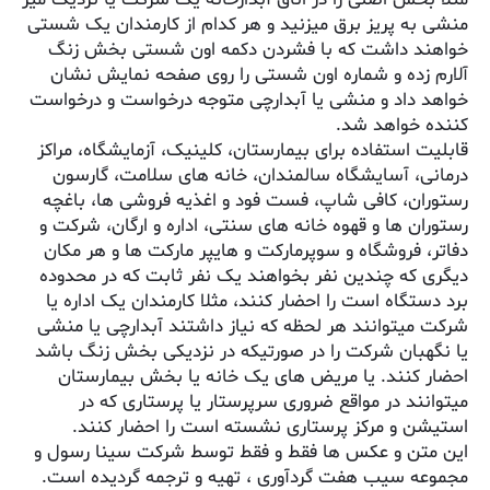
منشی به پریز برق میزنید و هر کدام از کارمندان یک شستی
خواهند داشت که با فشردن دکمه اون شستی بخش زنگ
آلارم زده و شماره اون شستی را روی صفحه نمایش نشان
خواهد داد و منشی یا آبدارچی متوجه درخواست و درخواست
کننده خواهد شد.
قابلیت استفاده برای بیمارستان، کلینیک، آزمایشگاه، مراکز
درمانی، آسایشگاه سالمندان، خانه های سلامت، گارسون
رستوران، کافی شاپ، فست فود و اغذیه فروشی ها، باغچه
رستوران ها و قهوه خانه های سنتی، اداره و ارگان، شرکت و
دفاتر، فروشگاه و سوپرمارکت و هایپر مارکت ها و هر مکان
دیگری که چندین نفر بخواهند یک نفر ثابت که در محدوده
برد دستگاه است را احضار کنند، مثلا کارمندان یک اداره یا
شرکت میتوانند هر لحظه که نیاز داشتند آبدارچی یا منشی
یا نگهبان شرکت را در صورتیکه در نزدیکی بخش زنگ باشد
احضار کنند. یا مریض های یک خانه یا بخش بیمارستان
میتوانند در مواقع ضروری سرپرستار یا پرستاری که در
استیشن و مرکز پرستاری نشسته است را احضار کنند.
این متن و عکس ها فقط و فقط توسط شرکت سینا رسول و
مجموعه سیب هفت گردآوری ، تهیه و ترجمه گردیده است.