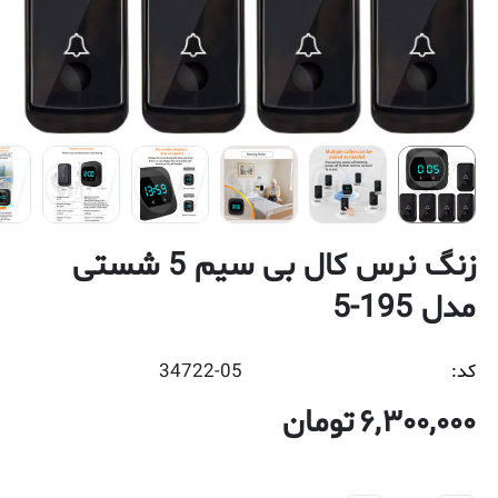
زنگ نرس کال بی سیم 5 شستی
مدل 195-5
کد:
34722-05
6,300,000
تومان