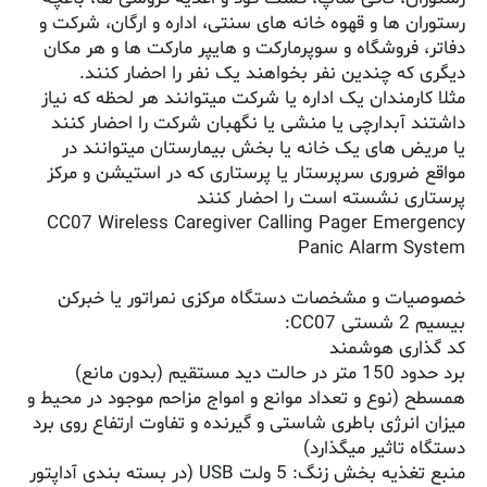
رستوران ها و قهوه خانه های سنتی، اداره و ارگان، شرکت و
دفاتر، فروشگاه و سوپرمارکت و هایپر مارکت ها و هر مکان
دیگری که چندین نفر بخواهند یک نفر را احضار کنند.
مثلا کارمندان یک اداره یا شرکت میتوانند هر لحظه که نیاز
داشتند آبدارچی یا منشی یا نگهبان شرکت را احضار کنند
یا مریض های یک خانه یا بخش بیمارستان میتوانند در
مواقع ضروری سرپرستار یا پرستاری که در استیشن و مرکز
پرستاری نشسته است را احضار کنند
CC07 Wireless Caregiver Calling Pager Emergency
Panic Alarm System
خصوصیات و مشخصات دستگاه مرکزی نمراتور یا خبرکن
بیسیم 2 شستی CC07:
کد گذاری هوشمند
برد حدود 150 متر در حالت دید مستقیم (بدون مانع)
همسطح (نوع و تعداد موانع و امواج مزاحم موجود در محیط و
میزان انرژی باطری شاستی و گیرنده و تفاوت ارتفاع روی برد
دستگاه تاثیر میگذارد)
منبع تغذیه بخش زنگ: 5 ولت USB (در بسته بندی آداپتور