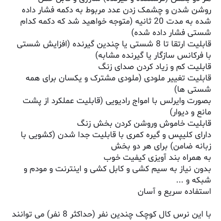
روشن شدن و چشمک زدن عدد مربوط به دکمه فشار داده
شده به مدت 20 ثانیه (متوجه خواهید شد که دکمه کدام
شستی فشار داده شده)
قابلیت ارتقا تا 8 شستی یا چندین گیرنده (افزایش شستی
با فرکانس سازگار یا گیرنده مشابه)
قابلیت کم و زیاد کردن صدای زنگ
قابلیت تغییر ملودی (ملودی مشترک و یکسان برای همه
شستی ها)
بصورت وایرلس با امواج رادیویی (قابلیت عملکرد از پشت
مانع و دیوار)
قابلیت خاموش وروشن کردن بخش زنگ
دارای کلیپس و گیره کمری با قابلیت جدا شدن (کشویی با
زبانه ضامن) برای هر دو بخش
به همراه بند آویزی کیفیت خوب
بدون نیاز به سیم کشی و کابل کشی و اینترنت و مودم و
شبکه و ...
استفاده سریع و آسان
با این نرس کال کوچک چندین نفر (حداکثر 8 نفر) می توانند