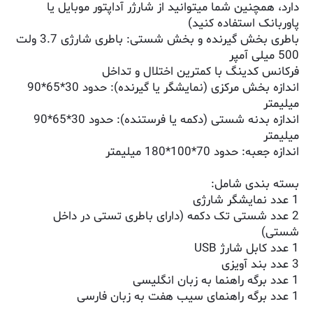
دارد، همچنین شما میتوانید از شارژر آداپتور موبایل یا
پاوربانک استفاده کنید)
باطری بخش گیرنده و بخش شستی: باطری شارژی 3.7 ولت
500 میلی آمپر
فرکانس کدینگ با کمترین اختلال و تداخل
اندازه بخش مرکزی (نمایشگر یا گیرنده): حدود 30*65*90
میلیمتر
اندازه بدنه شستی (دکمه یا فرستنده): حدود 30*65*90
میلیمتر
اندازه جعبه: حدود 70*100*180 میلیمتر
بسته بندی شامل:
1 عدد نمایشگر شارژی
2 عدد شستی تک دکمه (دارای باطری تستی در داخل
شستی)
1 عدد کابل شارژ USB
3 عدد بند آویزی
1 عدد برگه راهنما به زبان انگلیسی
1 عدد برگه راهنمای سیب هفت به زبان فارسی