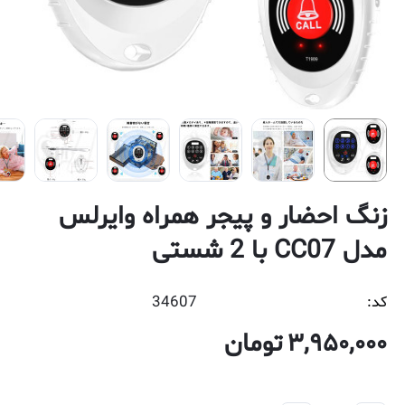
زنگ احضار و پیجر همراه وایرلس
مدل CC07 با 2 شستی
کد:
34607
3,950,000
تومان