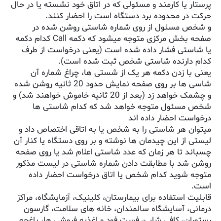
پرستار یا کارمند و مسئولی که در اتاق خود نشسته یا در حال
حرکت در محدوده برد دستگاه است را احضار کنند.
و شخص مسئول از روی شماره شاستی روشن شده در
صفحه بخش مرکزی متوجه میشود که دکمه Call کدام دکمه
یا شاستی فشار داده شده است (یعنی درخواست از طرف
کدام دارنده شاستی شخص ثبت شده است).
یعنی با زدن دکمه هر یک از شستی ها، چراغ شماره آن
شاسی ها بر روی صفحه نمایش حدود 20 ثانیه روشن شده
و چشمک خواهد زد (بعد از 20 ثانیه خاموش خواهند شد) و
شخص مسئول متوجه خواهد شد که کدام شاستی ها
درخواست احضار داده اند
میتوان هر شاستی را به شخص یا به اتاقی اختصاص داد و
لیستی از این چیدمان ها نوشته و بر روی دستگاه یا کنار آن
چسباند تا هر زمان که عدد شاستی اعلام شد یا روی صفحه
روشن شد با مطابقت دادن شماره شاستی در لیست مذکور
متوجه شوید کدام شخص یا اتاق درخواست احضار داده
است.
قابلیت استفاده برای بیمارستان، کلینیک، آزمایشگاه، مراکز
درمانی، آسایشگاه سالمندان، خانه های سلامت، گارسون
رستوران، کافی شاپ، فست فود و اغذیه فروشی ها، باغچه