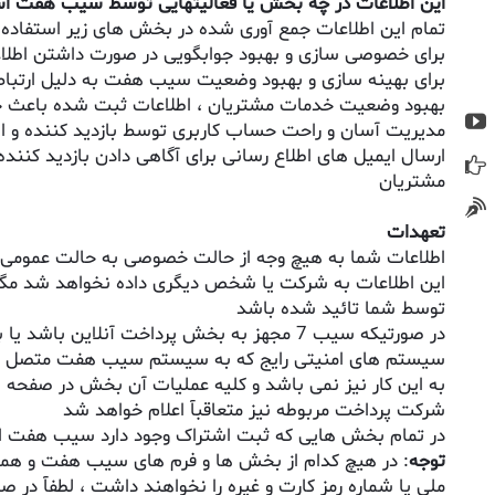
این اطلاعات در چه بخش یا فعالیتهایی توسط سیب هفت اس
تمام این اطلاعات جمع آوری شده در بخش های زیر استفاده
برای خصوصی سازی و بهبود جوابگویی در صورت داشتن اطلا
برای بهینه سازی و بهبود وضعیت سیب هفت به دلیل ارتباط 
بهبود وضعیت خدمات مشتریان ، اطلاعات ثبت شده باعث جواب
مدیریت آسان و راحت حساب کاربری توسط بازدید کننده و اس
ارسال ایمیل های اطلاع رسانی برای آگاهی دادن بازدید کنن
مشتریان
تعهدات
اطلاعات شما به هیچ وجه از حالت خصوصی به حالت عمومی در
این اطلاعات به شرکت یا شخص دیگری داده نخواهد شد مگر آ
توسط شما تائید شده باشد
در صورتیکه سیب 7 مجهز به بخش پرداخت آنلای
سیستم های امنیتی رایج که به سیستم سیب هفت متصل شد
به این کار نیز نمی باشد و کلیه عملیات آن بخش در صفح
شرکت پرداخت مربوطه نیز متعاقبآ اعلام خواهد شد
در تمام بخش هایی که ثبت اشتراک وجود دارد سیب هفت امکان ل
توجه
: در هیچ کدام از بخش ها و فرم های سیب هفت و همچ
ملی یا شماره رمز کارت و غیره را نخواهند داشت ، لطفآ در 