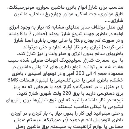
مناسب برای شارژ انواع باتری ماشین سواری، موتورسیکلت،
قایق موتوری، جت اسکی، موتور چهارچرخ ساحلی، ماشین
شارژی،...
این مدل برخلاف سایر مدلهای مشابه که نیاز به وجود انرژی
اولیه در باطری جهت شروع شارژ بودند (حداقل 7 یا 8 ولت،
و در صورت کم بودن ولتاژ یا خالی بودن باطری اصلا شارژ
نمی کردند) نیازی به ولتاژ اولیه ندارد و حتی میتواند
باطریهای سالم بدون انرژی و صفر ولت را نیز شارژ کند.
با این اسمارت شارژر سوئیچینگ اتومات معرفی شده سیب
هفت شما می توانید انواع باطری های 12 ولتی ماشین در
محدوده حجم 4 الی 300 آمپر و در نوعهای اسیدی ، باطری
خشک، باطری اتمی یا حتی کلسیمی یا لیتیوم فسفات BMS
را در منزل یا در تعمیرگاه و گاراژ خود یا هرجایی که به پریز
برق دسترسی دارید با برق 220 ولت شهری شارژ کنید.
توجه: در نظر داشته باشید که این نوع شارژرها برای باتریهای
لیتیومی یا نیکلی مناسب نیستند.
و حتی میتوانید این کار را بدون نیاز به باز کردن و در آوردن
باطری اتوموبیل انجام دهید (در صورتیکه سیستم صوتی
حساس یا لوازم گرانقیمت به سیستم برق ماشین وصل