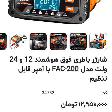
شارژر باطری فوق هوشمند 12 و 24
ولت مدل FAC-200 با آمپر قابل
تنظیم
کد:
34752
12,950,000
تومان