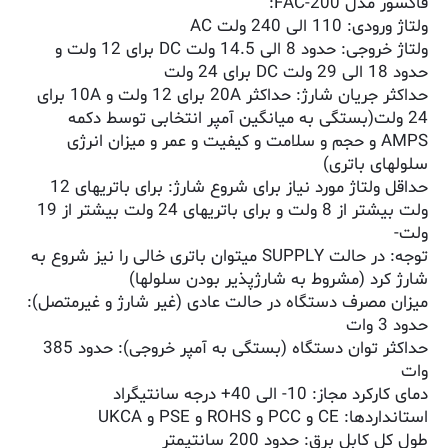
فاکسور مدل FAC-200:
ولتاژ ورودی: 110 الی 240 ولت AC
ولتاژ خروجی: حدود 8 الی 14.5 ولت DC برای 12 ولت و
حدود 18 الی 29 ولت DC برای 24 ولت
حداکثر جریان شارژ: حداکثر 20A برای 12 ولت و 10A برای
24 ولت(بستگی به میانگین آمپر انتخابی توسط دکمه
AMPS و حجم و سلامت و کیفیت و عمر و میزان انرژی
سلولهای باتری)
حداقل ولتاژ مورد نیاز برای شروع شارژ: برای باتریهای 12
ولت بیشتر از 8 ولت و برای باتریهای 24 ولت بیشتر از 19
ولت-
توجه: در حالت SUPPLY میتوان باتری خالی را نیز شروع به
شارژ کرد (مشروط به شارژپذیر بودن سلولها)
میزان مصرف دستگاه در حالت عادی (غیر شارژ و غیرمتصل):
حدود 3 وات
حداکثر توان دستگاه (بستگی به آمپر خروجی): حدود 385
وات
دمای کارکرد مجاز: 10- الی 40+ درجه سانتیگراد
استانداردها: CE و PCC و ROHS و PSE و UKCA
طول کل کابل برق: حدود 200 سانتیمتر