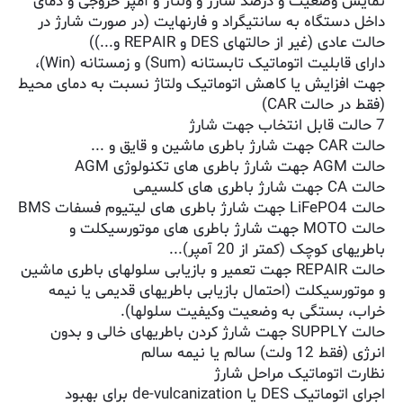
نمایش وضعیت و درصد شارژ و ولتاژ و آمپر خروجی و دمای
داخل دستگاه به سانتیگراد و فارنهایت (در صورت شارژ در
حالت عادی (غیر از حالتهای DES و REPAIR و...))
دارای قابلیت اتوماتیک تابستانه (Sum) و زمستانه (Win)،
جهت افزایش یا کاهش اتوماتیک ولتاژ نسبت به دمای محیط
(فقط در حالت CAR)
7 حالت قابل انتخاب جهت شارژ
حالت CAR جهت شارژ باطری ماشین و قایق و ...
حالت AGM جهت شارژ باطری های تکنولوژی AGM
حالت CA جهت شارژ باطری های کلسیمی
حالت LiFePO4 جهت شارژ باطری های لیتیوم فسفات BMS
حالت MOTO جهت شارژ باطری های موتورسیکلت و
باطریهای کوچک (کمتر از 20 آمپر)...
حالت REPAIR جهت تعمیر و بازیابی سلولهای باطری ماشین
و موتورسیکلت (احتمال بازیابی باطریهای قدیمی یا نیمه
خراب، بستگی به وضعیت وکیفیت سلولها).
حالت SUPPLY جهت شارژ کردن باطریهای خالی و بدون
انرژی (فقط 12 ولت) سالم یا نیمه سالم
نظارت اتوماتیک مراحل شارژ
اجرای اتوماتیک DES یا de-vulcanization برای بهبود