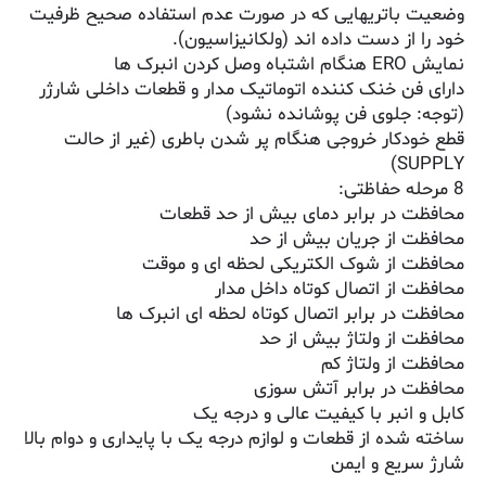
وضعیت باتریهایی که در صورت عدم استفاده صحیح ظرفیت
خود را از دست داده اند (ولکانیزاسیون).
نمایش ERO هنگام اشتباه وصل کردن انبرک ها
دارای فن خنک کننده اتوماتیک مدار و قطعات داخلی شارژر
(توجه: جلوی فن پوشانده نشود)
قطع خودکار خروجی هنگام پر شدن باطری (غیر از حالت
SUPPLY)
8 مرحله حفاظتی:
محافظت در برابر دمای بیش از حد قطعات
محافظت از جریان بیش از حد
محافظت از شوک الکتریکی لحظه ای و موقت
محافظت از اتصال کوتاه داخل مدار
محافظت در برابر اتصال کوتاه لحظه ای انبرک ها
محافظت از ولتاژ بیش از حد
محافظت از ولتاژ کم
محافظت در برابر آتش سوزی
کابل و انبر با کیفیت عالی و درجه یک
ساخته شده از قطعات و لوازم درجه یک با پایداری و دوام بالا
شارژ سریع و ایمن