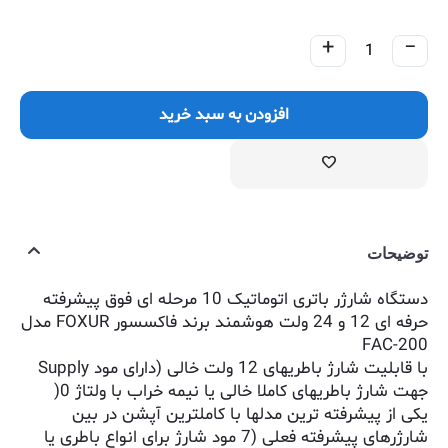
+
−
افزودن به سبد خرید
توضیحات
دستگاه شارژر باتری اتوماتیک 10 مرحله ای فوق پیشرفته
حرفه ای 12 و 24 ولت هوشمند برند فاکسسور FOXUR مدل
FAC-200
با قابلیت شارژ باطریهای 12 ولت خالی (دارای مود Supply
جهت شارژ باطریهای کاملا خالی یا نیمه خراب با ولتاژ 0(
یکی از پیشرفته ترین مدلها با کاملترین آپشن در بین
شارژرهای پیشرفته فعلی (7 مود شارژ برای انواع باطری یا