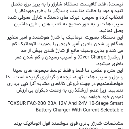
نیست)، فقط کافیست دستگاه شارژر را به پریز برق متصل
کنید و مود یا حالت مناسب و سازگار با باطری موردنظر را
انتخاب کرده و سپس انبرک های دستگاه شارژر معرفی شده
سیب هفت را به طور صحیح به قطب های باطری ماشین
وصل نمائید.
این دستگاه بصورت اتوماتیک با شارژ هوشمند و آمپر متغیر
هنگام پر شدن باطری آمپر خروجی را بصورت اتوماتیک کم
می کند و بدین وسیله مانع از شارژ شدن بیش از حد
(اورشارژ Over Charge) و آسیب رسیدن و کم شدن عمر
باطری میشود.
این متن و عکس ها فقط و فقط توسط مجموعه های سینا
رسول و سیب هفت تهیه، ترجمه و گردآوری گردیده است. لذا
خواهشمندیم در جهت فروش کالاهای مشابه آنرا کپی برداری
ننمایید. زیرا عدم ارزشگذاری به زحمت دیگران بی ارزش
نمودن خود خواهد بود.
FOXSUR FAC-200 20A 12V And 24V 10-Stage Smart
Battery Charger With Current Selectable
مشخصات شارژر باتری فوق هوشمند فول اتوماتیک برند