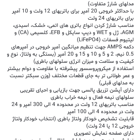
مدلهای شارژ متفاوت)
با حداکثر خروجی 20 آمپر برای باتریهای 12 ولت و 10 آمپر
برای باتریهای 24 ولت
مناسب شارژ کردن انواع باتری های اتمی، خشک، اسیدی،
AGM، ژل و WET و دیپ سایکل و EFB، کلسیمی (CA) و
لیتیوم فسفات (LiFePO4)
دکمه AMPS جهت تنظیم میانگین آمپر خروجی در آمپرهای
0.5 نیم، 2 و 5 و 10 و 15 و 20 آمپر (بستگی به ولتاژ، نوع و
کیفیت و سلامت و میزان انرژی سلولهای باطری)
استفاده از میکروپروسسور پیشرفته با مقاومت و دوام بیشتر
و عمر طولانی تر به جای قطعات مختلف (وزن سبکتر نسبت
به مدلهای قبلی)
دارای آپشن تزریق پالسی جهت بازیابی و احیای تقریبی
سلولهای نیمه فعال و نیمه خراب باطری
مناسب باتریهای 12 ولت در محدوده 4 الی 300 آمپر و 24
ولت در محدوده 4 الی 100 آمپر
قابلیت تشخیص خودکار ولتاژ باطری (انتخاب خودکار ولتاژ
خروجی 12 یا 24 ولت)
دارای صفحه نمایش تصویری