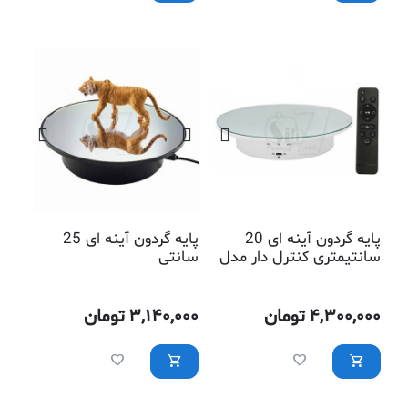
پایه گردون آینه ای 20
پایه گردون آینه ای 25
سانتیمتری کنترل دار مدل
سانتی
QM104712
4,300,000
تومان
3,140,000
تومان