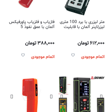
متر لیزری با برد 100 متری
فازیاب و فلزیاب پاورفیکس
لیزرلاینر آلمان با قابلیت
آلمان با عمق نفوذ 5
اندازه گیری فاصله و
سانتیمتری مناسب پیدا
محاسبه مساحت،محیط و
کردن محل سیم برق و لوله
حجم توسط نور لیزر
فلزی داخل دیوار
612,000
تومان
388,000
تومان
اتمام موجودی
اتمام موجودی