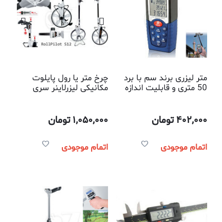
متر لیزری برند سم با برد
چرخ متر یا رول پایلوت
50 متری و قابلیت اندازه
مکانیکی لیزرلاینر سری
گیری فاصله و محاسبه
اس12 مدل 075.005آ
مساحت و حجم
402,000
تومان
1,050,000
تومان
اتمام موجودی
اتمام موجودی