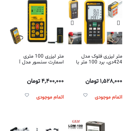
متر لیزری فلوک مدل
متر لیزری 100 متری
424دی، برد 100 متر با
اسمارت سنسور مدل آ
قابلیت محاسبه مساحت و
آر881 با قابلیت اندازه
محیط
گیری سریع و دقیق فاصله
از اهداف و موانع بوسیله
1,528,000
تومان
4,400,000
تومان
لیزر
اتمام موجودی
اتمام موجودی