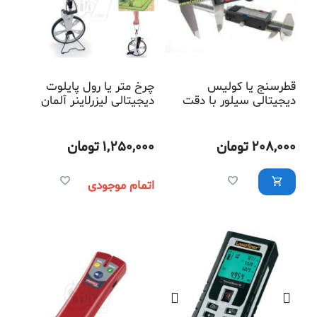
قطرسنج یا کولیس
چرخ متر یا رول پایلوت
دیجیتالی سیلور با دقت
دیجیتالی لیزرلاینر آلمان
بالا، مناسب برای اندازه
سری دی 12 مدل
گیری آسان قطر داخلی یا
075.006آ
خارجی اجسام
208,000
تومان
1,250,000
تومان
اتمام موجودی