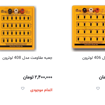
رون
جعبه مقاومت مدل 408 لوترون
ان
2,400,000
تومان
اتمام موجودی