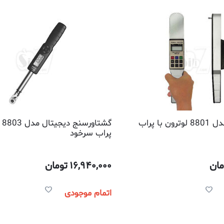
گشتاور سنج مدل 8801 لوترون با پراب
گش
پراب سرخود
مان
16,940,000
تومان
اتمام موجودی