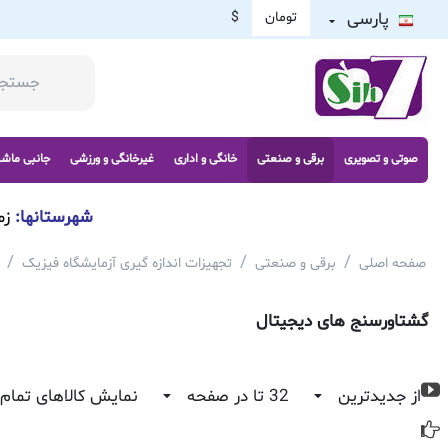
پارسی
تومان
$
صوتی و تصویری
برقی و صنعتی
خانگی و اداری
غیرخانگی و ورزشی
جانبی ماش
شهرستانها:
زم
/
/
/
صفحه اصلی
برقی و صنعتی
تجهیزات اندازه گیری آزمایشگاه فیزیک
گشتاورسنج های دیجیتال
از جدیدترین
32 تا در صفحه
نمایش کالاهای تمام