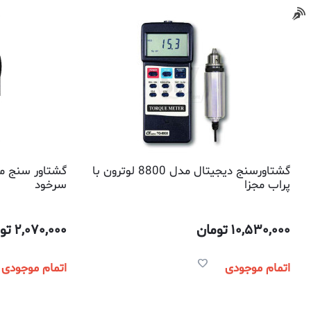
گشتاورسنج دیجیتال مدل 8800 لوترون با
پراب مجزا
سرخود
10,530,000
تومان
2,070,000
تو
اتمام موجودی
اتمام موجودی