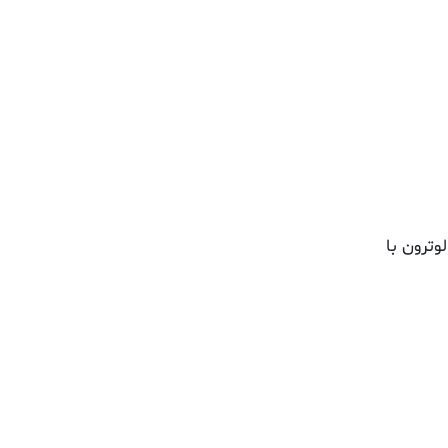
تاورسنج دیجیتال مدل 8803 لوترون با